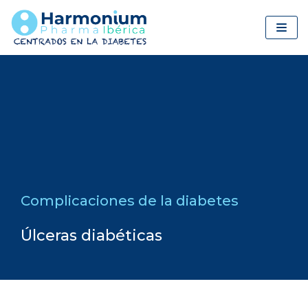
Saltar
al
contenido
Complicaciones de la diabetes
Úlceras diabéticas